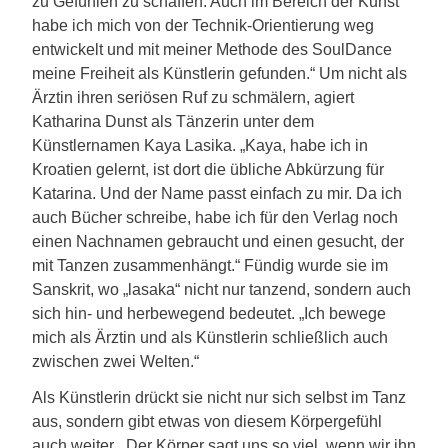
zu Gefühlen zu schaffen. Auch im Bereich der Kunst
habe ich mich von der Technik-Orientierung weg
entwickelt und mit meiner Methode des SoulDance
meine Freiheit als Künstlerin gefunden.“ Um nicht als
Ärztin ihren seriösen Ruf zu schmälern, agiert
Katharina Dunst als Tänzerin unter dem
Künstlernamen Kaya Lasika. „Kaya, habe ich in
Kroatien gelernt, ist dort die übliche Abkürzung für
Katarina. Und der Name passt einfach zu mir. Da ich
auch Bücher schreibe, habe ich für den Verlag noch
einen Nachnamen gebraucht und einen gesucht, der
mit Tanzen zusammenhängt.“ Fündig wurde sie im
Sanskrit, wo „lasaka“ nicht nur tanzend, sondern auch
sich hin- und herbewegend bedeutet. „Ich bewege
mich als Ärztin und als Künstlerin schließlich auch
zwischen zwei Welten.“
Als Künstlerin drückt sie nicht nur sich selbst im Tanz
aus, sondern gibt etwas von diesem Körpergefühl
auch weiter. „Der Körper sagt uns so viel, wenn wir ihn