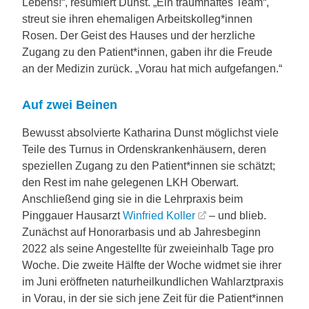
Lebens!“, resümiert Dunst. „Ein traumhaftes Team“,
streut sie ihren ehemaligen Arbeitskolleg*innen
Rosen. Der Geist des Hauses und der herzliche
Zugang zu den Patient*innen, gaben ihr die Freude
an der Medizin zurück. „Vorau hat mich aufgefangen.“
Auf zwei Beinen
Bewusst absolvierte Katharina Dunst möglichst viele
Teile des Turnus in Ordenskrankenhäusern, deren
speziellen Zugang zu den Patient*innen sie schätzt;
den Rest im nahe gelegenen LKH Oberwart.
Anschließend ging sie in die Lehrpraxis beim
Pinggauer Hausarzt
Winfried Koller
– und blieb.
Zunächst auf Honorarbasis und ab Jahresbeginn
2022 als seine Angestellte für zweieinhalb Tage pro
Woche. Die zweite Hälfte der Woche widmet sie ihrer
im Juni eröffneten naturheilkundlichen Wahlarztpraxis
in Vorau, in der sie sich jene Zeit für die Patient*innen