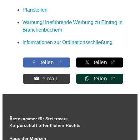
Planstellen
Warnung! Irreführende Werbung zu Eintrag in
Branchenbüchern
Informationen zur Ordinationsschließung
teilen
teilen
e-mail
teilen
Ärztekammer für Steiermark
Körperschaft öffentlichen Rechts
Haus der Medizin