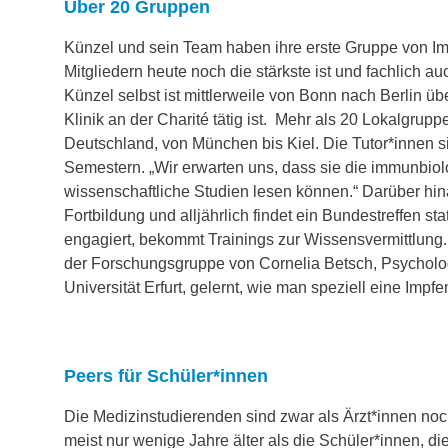
Über 20 Gruppen
Künzel und sein Team haben ihre erste Gruppe von Imp
Mitgliedern heute noch die stärkste ist und fachlich
Künzel selbst ist mittlerweile von Bonn nach Berlin ü
Klinik an der Charité tätig ist. Mehr als 20 Lokalgrupp
Deutschland, von München bis Kiel. Die Tutor*innen s
Semestern. „Wir erwarten uns, dass sie die immunbio
wissenschaftliche Studien lesen können.“ Darüber hin
Fortbildung und alljährlich findet ein Bundestreffen sta
engagiert, bekommt Trainings zur Wissensvermittlung. 
der Forschungsgruppe von Cornelia Betsch, Psycholo
Universität Erfurt, gelernt, wie man speziell eine Imp
Peers für Schüler*innen
Die Medizinstudierenden sind zwar als Ärzt*innen noch
meist nur wenige Jahre älter als die Schüler*innen, di