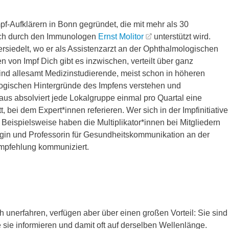
f-Aufklärern in Bonn gegründet, die mit mehr als 30
 auch durch den Immunologen
Ernst Molitor
unterstützt wird.
bersiedelt, wo er als Assistenzarzt an der Ophthalmologischen
en von Impf Dich gibt es inzwischen, verteilt über ganz
ind allesamt Medizinstudierende, meist schon in höheren
logischen Hintergründe des Impfens verstehen und
aus absolviert jede Lokalgruppe einmal pro Quartal eine
tt, bei dem Expert*innen referieren. Wer sich in der Impfinitiative
Beispielsweise haben die Multiplikator*innen bei Mitgliedern
gin und Professorin für Gesundheitskommunikation an der
fempfehlung kommuniziert.
 unerfahren, verfügen aber über einen großen Vorteil: Sie sind
e sie informieren und damit oft auf derselben Wellenlänge.