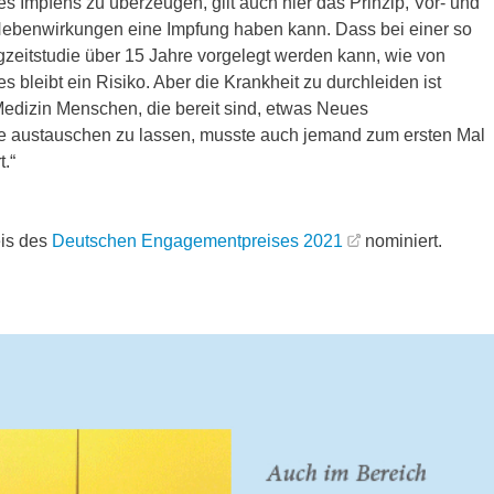
es Impfens zu überzeugen, gilt auch hier das Prinzip, Vor- und
Nebenwirkungen eine Impfung haben kann. Dass bei einer so
eitstudie über 15 Jahre vorgelegt werden kann, wie von
 es bleibt ein Risiko. Aber die Krankheit zu durchleiden ist
 Medizin Menschen, die bereit sind, etwas Neues
ie austauschen zu lassen, musste auch jemand zum ersten Mal
.“
eis des
Deutschen Engagementpreises 2021
nominiert.