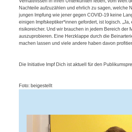
Verhältnissen in ihren Unterkünften leben, vom Wert d
Nachteile aufzuzählen und ehrlich zu sagen, welche 
jungen Impfung wie jener gegen COVID-19 keine Langz
einigen Impfskeptiker*innen gefordert, ist logisch. „Ja,
risikoreicher. Und wir brauchen in jedem Bereich der
auszuprobieren. Eine Herzklappe durch die Beinarter
machen lassen und viele andere haben davon profitiert
Die Initiative Impf Dich ist aktuell für den Publikumspr
Foto: beigestellt