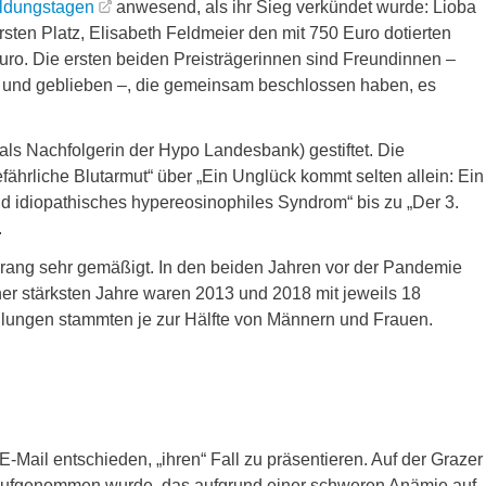
ildungstagen
anwesend, als ihr Sieg verkündet wurde: Lioba
rsten Platz, Elisabeth Feldmeier den mit 750 Euro dotierten
uro. Die ersten beiden Preisträgerinnen sind Freundinnen –
und geblieben –, die gemeinsam beschlossen haben, es
ls Nachfolgerin der Hypo Landesbank) gestiftet. Die
ährliche Blutarmut“ über „Ein Unglück kommt selten allein: Ein
d idiopathisches hypereosinophiles Syndrom“ bis zu „Der 3.
.
drang sehr gemäßigt. In den beiden Jahren vor der Pandemie
er stärksten Jahre waren 2013 und 2018 mit jeweils 18
ellungen stammten je zur Hälfte von Männern und Frauen.
-Mail entschieden, „ihren“ Fall zu präsentieren. Auf der Grazer
en aufgenommen wurde, das aufgrund einer schweren Anämie auf