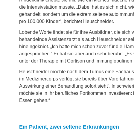
die Intensivstation musste. „Dabei hat es sich nicht
gehandelt, sondern um die extrem seltene autoimmunhä
pro 100.000 Kinder“, berichtet Heuschneider.
Lobende Worte findet sie für ihre Ausbildner, die sic
behandelnde Assistenzarzt als auch Heuschneider selb
hineingekniet. „Ich hatte mich schon zuvor für die Häma
angesprochen.“ Er hat sie aber auch sehr berührt. „E
unter der Therapie mit Cortison und Immunglobulinen let
Heuschneider möchte nach dem Turnus eine Fachausbi
im Medizinercorps verfügt sie bereits über Vorerfahru
Auswirkung einer Behandlung sofort sieht“. In schwier
möchte sie in ihr berufliches Fortkommen investieren
Essen gehen.“
Ein Patient, zwei seltene Erkrankungen