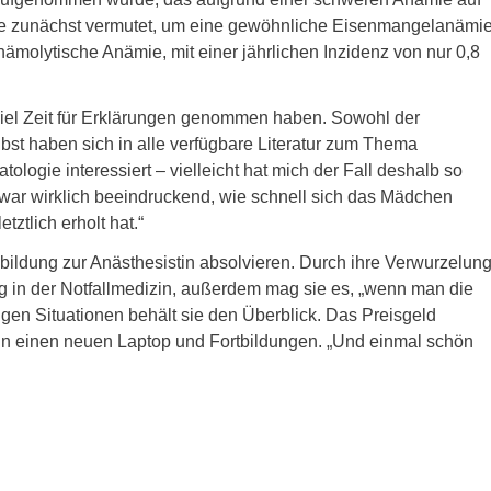
, wie zunächst vermutet, um eine gewöhnliche Eisenmangelanämi
molytische Anämie, mit einer jährlichen Inzidenz von nur 0,8
h viel Zeit für Erklärungen genommen haben. Sowohl der
st haben sich in alle verfügbare Literatur zum Thema
tologie interessiert – vielleicht hat mich der Fall deshalb so
s war wirklich beeindruckend, wie schnell sich das Mädchen
ztlich erholt hat.“
ldung zur Anästhesistin absolvieren. Durch ihre Verwurzelun
ng in der Notfallmedizin, außerdem mag sie es, „wenn man die
igen Situationen behält sie den Überblick. Das Preisgeld
: in einen neuen Laptop und Fortbildungen. „Und einmal schön