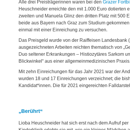
Alle drei Preisträgerinnen waren bei den
Grazer Fortb
Heuschneider erreichte den mit 1.000 Euro dotierten e
zweiten und Manuela Glinz den dritten Platz mit 500 E
beide aus Bayern nach Graz zum Studium gekommen 
einmal mit einer Einreichung zu versuchen.
Das Preisgeld wurde von der Raiffeisen Landesbank (a
ausgezeichneten Arbeiten reichten thematisch von „Gef
Duo seltener Erkrankungen – Histiozytäres Sarkom un
Blickwinkel“ aus einer allgemeinmedizinischen Praxis
Mit zehn Einreichungen für das Jahr 2021 war der An
wurden 18 und 17 Einreichungen verzeichnet; die bish
Kandidat*innen. Die für 2021 eingereichten Falldarst
„Berührt“
Lioba Heuschneider hat sich erst nach dem Aufruf per E
Kinderklinik erlebte sie mit, wie ein kleines Mädch