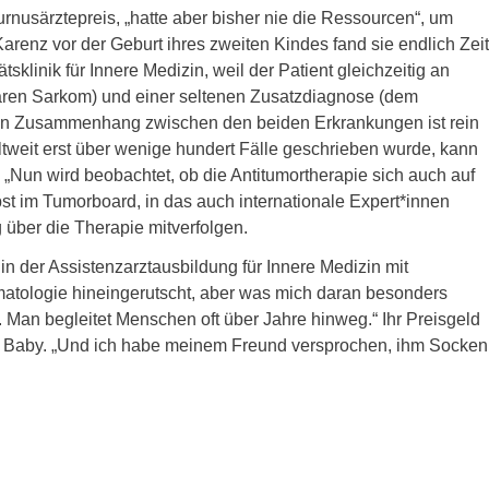
rnusärztepreis, „hatte aber bisher nie die Ressourcen“, um
arenz vor der Geburt ihres zweiten Kindes fand sie endlich Zeit
ätsklinik für Innere Medizin, weil der Patient gleichzeitig an
tären Sarkom) und einer seltenen Zusatzdiagnose (dem
„Ein Zusammenhang zwischen den beiden Erkrankungen ist rein
eltweit erst über wenige hundert Fälle geschrieben wurde, kann
. „Nun wird beobachtet, ob die Antitumortherapie sich auch auf
st im Tumorboard, in das auch internationale Expert*innen
 über die Therapie mitverfolgen.
in der Assistenzarztausbildung für Innere Medizin mit
ämatologie hineingerutscht, aber was mich daran besonders
t. Man begleitet Menschen oft über Jahre hinweg.“ Ihr Preisgeld
das Baby. „Und ich habe meinem Freund versprochen, ihm Socken