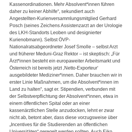
Kassenordinationen. Mehr Absolvent*innen führen
daher zu keiner Abhilfe“, sekundiert auch
Angestellten-Kurienversammlungsmitglied Gerhard
Posch (seines Zeichens Assistenzarzt an der Urologie
des LKH-Standorts Leoben und designierter
Kurienobmann). Selbst ÖVP-
Nationalratsabgeordneter Josef Smolle – selbst Arzt
und früherer Meduni-Graz Rektor – ist skeptisch: „Für
Ärzt*innen besteht ein europaweiter Arbeitsmarkt und
Österreich ist bereits jetzt ‚Netto-Exporteur‘
ausgebildeter Mediziner*innen. Daher brauchen wir in
erster Linie Maßnahmen, um die Absolvent*innen im
Land zu halten“, sagt er. Stipendien, verbunden mit
der Selbstverpflichtung der Absolvent*innen, etwa in
einem öffentlichen Spital oder an einer
kassenärztlichen Stelle anzudocken, lehnt er zwar
nicht ab, betont aber, dass diese vorzugsweise über
„Incentives für die Studierenden an öffentlichen
Universitäten“ geregelt werden sollten. Auch Eiko