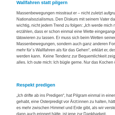
Wallfahren statt pilgern
Massenbewegungen misstraut er – nicht zuletzt aufgru
Nationalsozialismus. Den Diskurs mit seinem Vater da
wichtig, nicht jedem Trend zu folgen: „Ich werde mich 
erzählen, dass er schon einmal eine Wette eingegangen
tätowieren zu lassen. Er muss sich beim Wetten seine
Massenbewegungen, sondern auch ganz anderen Form
mehr für´s Wallfahren als für das Gehen“, erklärt er,
werden kann. Keine Tendenz zur Bequemlichkeit zeigt 
alles. Ich oute mich: Ich bügle gerne. Nur das Kochen
Respekt predigen
„Ich drifte ab ins Predigen“, hat Pilgram einmal in ein
gehabt, eine Osterpredigt vor Ärzt:innen zu halten, h
es mehr zwischen Himmel und Erde gibt, als wir verste
dann auch erinnert hätte, ist jene zur Dankbarkeit.