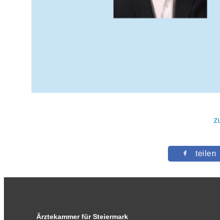
z
teilen
Ärztekammer für Steiermark