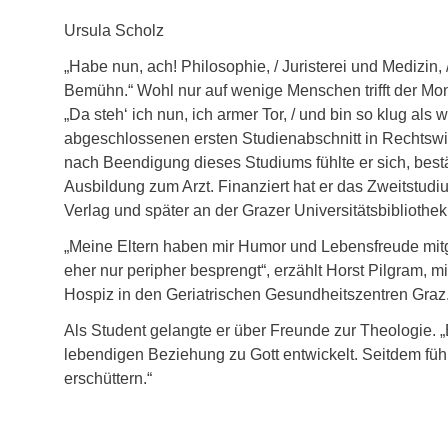
Ursula Scholz
„Habe nun, ach! Philosophie, / Juristerei und Medizin, 
Bemühn.“ Wohl nur auf wenige Menschen trifft der Mo
„Da steh‘ ich nun, ich armer Tor, / und bin so klug als
abgeschlossenen ersten Studienabschnitt in Rechtswis
nach Beendigung dieses Studiums fühlte er sich, bestärk
Ausbildung zum Arzt. Finanziert hat er das Zweitstud
Verlag und später an der Grazer Universitätsbibliothek
„Meine Eltern haben mir Humor und Lebensfreude mitg
eher nur peripher besprengt“, erzählt Horst Pilgram, m
Hospiz in den Geriatrischen Gesundheitszentren Graz.
Als Student gelangte er über Freunde zur Theologie. 
lebendigen Beziehung zu Gott entwickelt. Seitdem füh
erschüttern.“