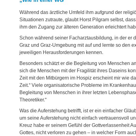
„Wie in einer WG“
Während das ärztliche Umfeld ihm aufgrund der religiö
Situationen zutraute, glaubt Horst Pilgram selbst, das
ihm den Zugang zur älteren Generation erleichtert hab
Schon während seiner Facharztausbildung, in der er de
Graz und Graz-Umgebung mit auf und lernte so den ex
jeweiligen Herausforderungen kennen.
Besonders schätzt er die Begleitung von Menschen 
sich die Menschen mit der Fragilität ihres Daseins konf
Zeit mit den Mitbürgern im Hospiz erscheint mir wie 
Zeit.“ Viele organisatorische Probleme im Krankenhaus
Begleitung von Menschen in ihrer letzten Lebensphase b
Theoretiker.“
Was die Auferstehung betrifft, ist er ein einfacher Glä
um seine Auferstehung nicht einfach vertrauensvoll u
Kreuz habe er seinem Gefühl der Gottverlassenheit Au
Gottes, nicht verloren zu gehen – in welcher Form a