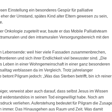
sen Einstellung ein besonderes Gespür für palliative
s eher der Umstand, spätes Kind alter Eltern gewesen zu sein,
e.
r Onkologie zugeteilt war, baute er das Mobile Palliativteam
tramuralen und den intramuralen Versorgungsbereich mit den
am Lebensende: weil hier viele Fassaden zusammenbrechen,
rontieren und sich ihrer Endlichkeit viel bewusster sind. „Die
das Leben in einer Wohngemeinschaft in einer ganz besonderen
alltag verblassen da im Vergleich. Trotz jahrelanger
etont Pilgram jedoch: „Was das Sterben betrifft, bin ich reiner
ubiger, verweist aber auch darauf, dass selbst Jesus im Wissen
nd widerstandslos in seinen Tod eingewilligt habe. Noch am
sdruck verliehen. Auferstehung bedeutet für Pilgram die Zusag
uch immer. Das Hinausgehen aus Raum und Zeit. Was damit