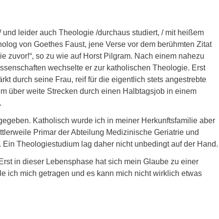
/ und leider auch Theologie /durchaus studiert, / mit heißem
nolog von Goethes Faust, jene Verse vor dem berühmten Zitat
 wie zuvor!“, so zu wie auf Horst Pilgram. Nach einem nahezu
senschaften wechselte er zur katholischen Theologie. Erst
t durch seine Frau, reif für die eigentlich stets angestrebte
ium über weite Strecken durch einen Halbtagsjob in einem
.
egeben. Katholisch wurde ich in meiner Herkunftsfamilie aber
ittlerweile Primar der Abteilung Medizinische Geriatrie und
 Ein Theologiestudium lag daher nicht unbedingt auf der Hand.
„Erst in dieser Lebensphase hat sich mein Glaube zu einer
le ich mich getragen und es kann mich nicht wirklich etwas