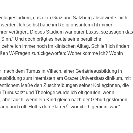
logiestudium, das er in Graz und Salzburg absolvierte, nicht
r werden. Ich selbst habe im Religionsunterricht immer
er verärgert. Dieses Studium war purer Luxus, sozusagen das
Sinn.“ Und doch prägt es heute seine berufliche
hre ich immer noch im klinischen Alltag. Schließlich finden
 großen W-Fragen zurückgeworfen: Woher komme ich? Wohin
, nach dem Turnus in Villach, einer Geriatrieausbildung in
ausbildung zum Internisten am Grazer Universitätsklinikum, mit
wesentlichem Maße den Zuschreibungen seiner Kolleg:innen, die
er Turnusarzt und Theologe wurde ich oft gerufen, wenn
, aber auch, wenn ein Kind gleich nach der Geburt gestorben
nn auch oft ,Holt´s den Pfarrer!´, womit ich gemeint war.“