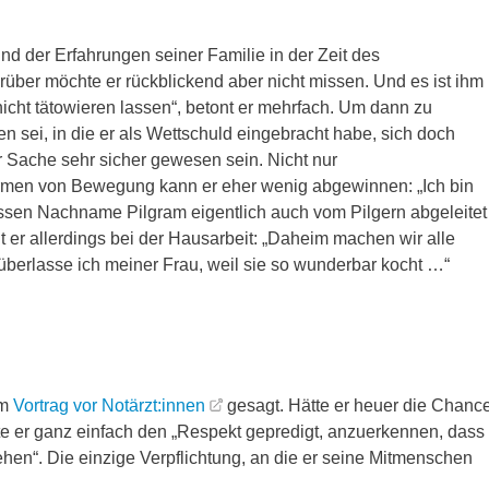
nd der Erfahrungen seiner Familie in der Zeit des
rüber möchte er rückblickend aber nicht missen. Und es ist ihm
nicht tätowieren lassen“, betont er mehrfach. Um dann zu
 sei, in die er als Wettschuld eingebracht habe, sich doch
r Sache sehr sicher gewesen sein. Nicht nur
en von Bewegung kann er eher wenig abgewinnen: „Ich bin
 dessen Nachname Pilgram eigentlich auch vom Pilgern abgeleitet
er allerdings bei der Hausarbeit: „Daheim machen wir alle
 überlasse ich meiner Frau, weil sie so wunderbar kocht …“
em
Vortrag vor Notärzt:innen
gesagt. Hätte er heuer die Chanc
ätte er ganz einfach den „Respekt gepredigt, anzuerkennen, dass
hen“. Die einzige Verpflichtung, an die er seine Mitmenschen