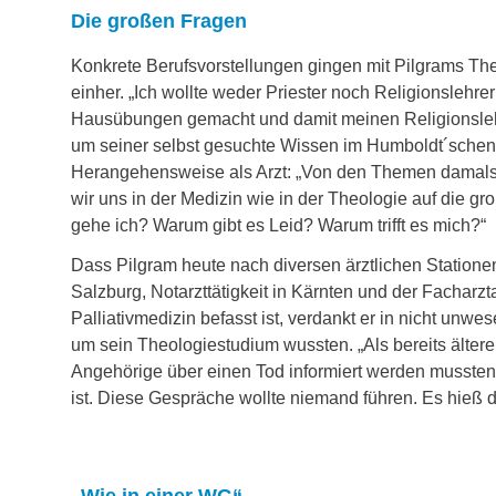
Die großen Fragen
Konkrete Berufsvorstellungen gingen mit Pilgrams Theo
einher. „Ich wollte weder Priester noch Religionslehre
Hausübungen gemacht und damit meinen Religionslehr
um seiner selbst gesuchte Wissen im Humboldt´schen 
Herangehensweise als Arzt: „Von den Themen damals ze
wir uns in der Medizin wie in der Theologie auf die
gehe ich? Warum gibt es Leid? Warum trifft es mich?“
Dass Pilgram heute nach diversen ärztlichen Stationen
Salzburg, Notarzttätigkeit in Kärnten und der Facharzt
Palliativmedizin befasst ist, verdankt er in nicht un
um sein Theologiestudium wussten. „Als bereits älter
Angehörige über einen Tod informiert werden mussten
ist. Diese Gespräche wollte niemand führen. Es hieß da