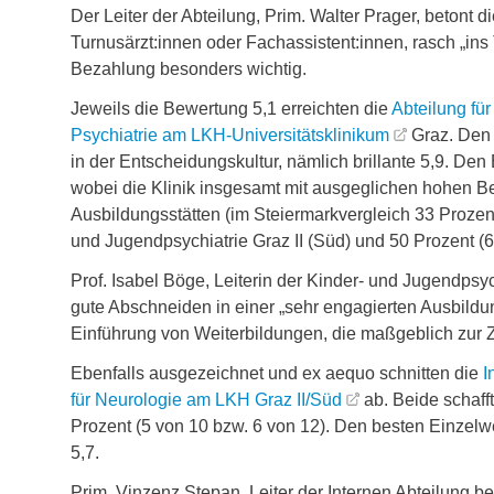
Der Leiter der Abteilung, Prim. Walter Prager, betont 
Turnusärzt:innen oder Fachassistent:innen, rasch „ins
Bezahlung besonders wichtig.
Jeweils die Bewertung 5,1 erreichten die
Abteilung fü
Psychiatrie am LKH-Universitätsklinikum
Graz. Den 
in der Entscheidungskultur, nämlich brillante 5,9. Den 
wobei die Klinik insgesamt mit ausgeglichen hohen B
Ausbildungsstätten (im Steiermarkvergleich 33 Prozent)
und Jugendpsychiatrie Graz II (Süd) und 50 Prozent (6 
Prof. Isabel Böge, Leiterin der Kinder- und Jugendpsy
gute Abschneiden in einer „sehr engagierten Ausbildun
Einführung von Weiterbildungen, die maßgeblich zur Z
Ebenfalls ausgezeichnet und ex aequo schnitten die
I
für Neurologie am LKH Graz II/Süd
ab. Beide schaff
Prozent (5 von 10 bzw. 6 von 12). Den besten Einzelwer
5,7.
Prim. Vinzenz Stepan, Leiter der Internen Abteilung be