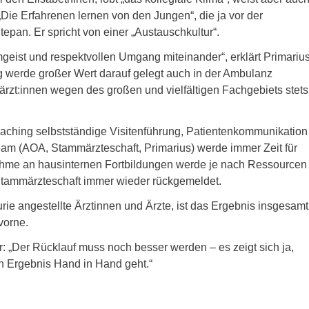
 „Die Erfahrenen lernen von den Jungen“, die ja vor der
tepan. Er spricht von einer „Austauschkultur“.
geist und respektvollen Umgang miteinander“, erklärt Primariu
g werde großer Wert darauf gelegt auch in der Ambulanz
rzt:innen wegen des großen und vielfältigen Fachgebiets stets
Teaching selbstständige Visitenführung, Patientenkommunikation
Team (AOA, Stammärzteschaft, Primarius) werde immer Zeit für
hme an hausinternen Fortbildungen werde je nach Ressourcen
 Stammärzteschaft immer wieder rückgemeldet.
e angestellte Ärztinnen und Ärzte, ist das Ergebnis insgesamt
vorne.
 „Der Rücklauf muss noch besser werden – es zeigt sich ja,
n Ergebnis Hand in Hand geht.“