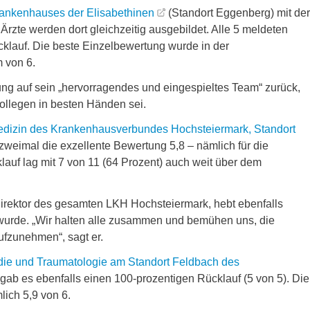
ankenhauses der Elisabethinen
(Standort Eggenberg) mit der
rzte werden dort gleichzeitig ausgebildet. Alle 5 meldeten
cklauf. Die beste Einzelbewertung wurde in der
m von 6.
tung auf sein „hervorragendes und eingespieltes Team“ zurück,
ollegen in besten Händen sei.
Medizin des Krankenhausverbundes Hochsteiermark, Standort
zweimal die exzellente Bewertung 5,8 – nämlich für die
klauf lag mit 7 von 11 (64 Prozent) auch weit über dem
r Direktor des gesamten LKH Hochsteiermark, hebt ebenfalls
“ wurde. „Wir halten alle zusammen und bemühen uns, die
ufzunehmen“, sagt er.
ädie und Traumatologie am Standort Feldbach des
r gab es ebenfalls einen 100-prozentigen Rücklauf (5 von 5). Die
lich 5,9 von 6.