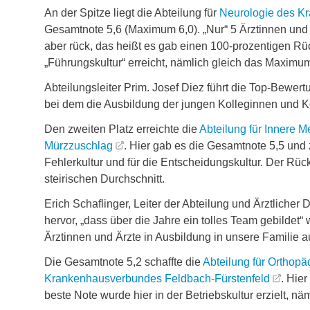
An der Spitze liegt die Abteilung für
Neurologie des Kr
Gesamtnote 5,6 (Maximum 6,0). „Nur“ 5 Ärztinnen und Ä
aber rück, das heißt es gab einen 100-prozentigen Rü
„Führungskultur“ erreicht, nämlich gleich das Maximu
Abteilungsleiter Prim. Josef Diez führt die Top-Bewer
bei dem die Ausbildung der jungen Kolleginnen und K
Den zweiten Platz erreichte die
Abteilung für Innere 
Mürzzuschlag
. Hier gab es die Gesamtnote 5,5 und 
Fehlerkultur und für die Entscheidungskultur. Der Rüc
steirischen Durchschnitt.
Erich Schaflinger, Leiter der Abteilung und Ärztliche
hervor, „dass über die Jahre ein tolles Team gebildet
Ärztinnen und Ärzte in Ausbildung in unsere Familie a
Die Gesamtnote 5,2 schaffte die
Abteilung für Orthop
Krankenhausverbundes Feldbach-Fürstenfeld
. Hie
beste Note wurde hier in der Betriebskultur erzielt, näm