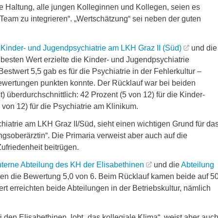
die Haltung, alle jungen Kolleginnen und Kollegen, seien es
 Team zu integrieren“. „Wertschätzung“ sei neben der guten
r Kinder- und Jugendpsychiatrie am LKH Graz II (Süd)
und die
besten Wert erzielte die Kinder- und Jugendpsychiatrie
Bestwert 5,5 gab es für die Psychiatrie in der Fehlerkultur –
ewertungen punkten konnte. Der Rücklauf war bei beiden
 überdurchschnittlich: 42 Prozent (5 von 12) für die Kinder-
von 12) für die Psychiatrie am Klinikum.
chiatrie am LKH Graz II/Süd, sieht einen wichtigen Grund für da
gsoberärztin“. Die Primaria verweist aber auch auf die
ufriedenheit beitrügen.
nterne Abteilung des KH der Elisabethinen
und die
Abteilung
ten die Bewertung 5,0 von 6. Beim Rücklauf kamen beide auf 5
t erreichten beide Abteilungen in der Betriebskultur, nämlich
i den Elisabethinen, lobt „das kollegiale Klima“, weist aber auc