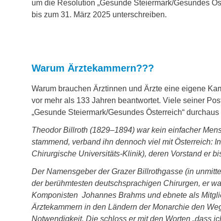
um die Resolution „Gesunde Steiermark/Gesundes Öster
bis zum 31. März 2025 unterschreiben.
Warum Ärztekammern???
Warum brauchen Ärztinnen und Ärzte eine eigene Kam
vor mehr als 133 Jahren beantwortet. Viele seiner Pos­
„Gesunde Steiermark/Gesundes Österreich“ durchaus 
Theodor Billroth (1829–1894) war kein einfacher Men
stammend, verband ihn dennoch viel mit Österreich: In
Chirurgische Universitäts-Klinik), deren Vorstand er b
Der Namensgeber der Grazer Billrothgasse (in unmittel
der berühmtesten deutschsprachigen Chirurgen, er wa
Komponisten Johannes Brahms und ebnete als Mitgli
Ärztekammern in den Ländern der Monarchie den Weg: 
Notwendigkeit. Die schloss er mit den Worten „dass ic