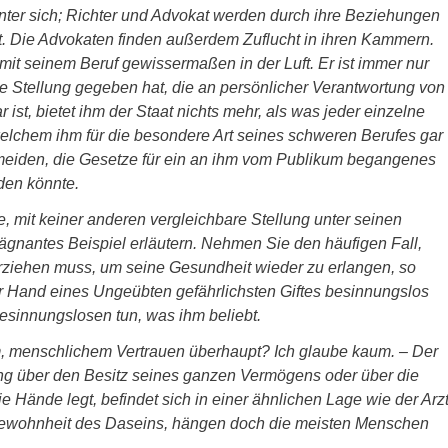
nter sich; Richter und Advokat werden durch ihre Beziehungen
zt. Die Advokaten finden außerdem Zuflucht in ihren Kammern.
g mit seinem Beruf gewissermaßen in der Luft. Er ist immer nur
ne Stellung gegeben hat, die an persönlicher Verantwortung von
st, bietet ihm der Staat nichts mehr, als was jeder einzelne
elchem ihm für die besondere Art seines schweren Berufes gar
meiden, die Gesetze für ein an ihm vom Publikum begangenes
den könnte.
, mit keiner anderen vergleichbare Stellung unter seinen
ägnantes Beispiel erläutern. Nehmen Sie den häufigen Fall,
rziehen muss, um seine Gesundheit wieder zu erlangen, so
der Hand eines Ungeübten gefährlichsten Giftes besinnungslos
sinnungslosen tun, was ihm beliebt.
m, menschlichem Vertrauen überhaupt? Ich glaube kaum. – Der
ung über den Besitz seines ganzen Vermögens oder über die
ie Hände legt, befindet sich in einer ähnlichen Lage wie der Arz
Gewohnheit des Daseins, hängen doch die meisten Menschen