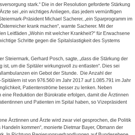
versorgung stark.“ Die in der Resolution geforderte Stärkung
rzte sei „ein wichtiges Anliegen, das jedem vernünftigen
teiermark-Präsident Michael Sacherer, „ein Sparprogramm im
sterreicher krank machen“, warnte Sacherer. Mit der
en Leitfäden „Wohin mit welcher Krankheit?“ für Erwachsene
chtige Schritte gegen die Spitalslastigkeit des Systems
er Steiermark, Gerhard Posch, sagte, „dass die Stärkung der
st, um die Spitäler wirkungsvoll zu entlasten“. Dies sei
llambulanzen ein Gebot der Stunde. Die Anzahl der
pitälern ist von 976.560 im Jahr 2017 auf 1.085.791 im Jahr
nglichkeit, Patientenströme besser zu lenken. Neben
eine Reduktion der Bürokratie erfolgen, damit die Ärztinnen
atientinnen und Patienten im Spital haben, so Vizepräsident
ne Ärztinnen und Ärzte wird zwar viel gesprochen, die Politik
ns Handeln kommen“, monierte Dietmar Bayer, Obmann der
mark. In Richtung Regierungsverhandlungen auf Bundesebene