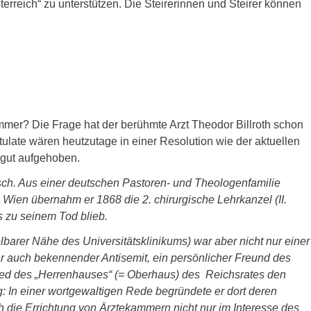
reich“ zu unterstützen. Die Steirerinnen und Steirer können
mer? Die Frage hat der berühmte Arzt Theodor Billroth schon
tulate wären heutzutage in einer Resolution wie der aktuellen
gut aufgehoben.
sch. Aus einer deutschen Pastoren- und Theologenfamilie
 Wien übernahm er 1868 die 2. chirurgische Lehrkanzel (II.
is zu seinem Tod blieb.
barer Nähe des Universitätsklinikums) war aber nicht nur einer
r auch bekennender Antisemit, ein persönlicher Freund des
ed des „Herrenhauses“ (= Oberhaus) des Reichsrates den
In einer wortgewaltigen Rede begründete er dort deren
h die Errichtung von Ärztekammern nicht nur im Interesse des