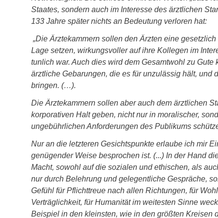
Staates, sondern auch im Interesse des ärztlichen Stan
133 Jahre später nichts an Bedeutung verloren hat:
„Die Ärztekammern sollen den Ärzten eine gesetzlich a
Lage setzen, wirkungsvoller auf ihre Kollegen im Inte
tunlich war. Auch dies wird dem Gesamtwohl zu Gute 
ärztliche Gebarungen, die es für unzulässig hält, und 
bringen. (…).
Die Ärztekammern sollen aber auch dem ärztlichen Sta
korporativen Halt geben, nicht nur in moralischer, son
ungebührlichen Anforderungen des Publikums schütz
Nur an die letzteren Gesichtspunkte erlaube ich mir E
genügender Weise besprochen ist. (...) In der Hand die
Macht, sowohl auf die sozialen und ethischen, als auc
nur durch Belehrung und gelegentliche Gespräche, son
Gefühl für Pflichttreue nach allen Richtungen, für W
Verträglichkeit, für Humanität im weitesten Sinne we
Beispiel in den kleinsten, wie in den größten Kreise