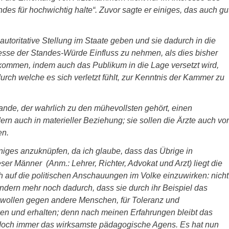
des für hochwichtig halte“. Zuvor sagte er einiges, das auch gu
utoritative Stellung im Staate geben und sie dadurch in die
resse der Standes-Würde Einfluss zu nehmen, als dies bisher
kommen, indem auch das Publikum in die Lage versetzt wird,
durch welche es sich verletzt fühlt, zur Kenntnis der Kammer zu
nde, der wahrlich zu den mühevollsten gehört, einen
dern auch in materieller Beziehung; sie sollen die Ärzte auch vor
en.
iniges anzuknüpfen, da ich glaube, dass das Übrige in
ser Männer (Anm.: Lehrer, Richter, Advokat und Arzt) liegt die
h auf die politischen Anschauungen im Volke einzuwirken: nicht
dern mehr noch dadurch, dass sie durch ihr Beispiel das
ohlwollen gegen andere Menschen, für Toleranz und
cken und erhalten; denn nach meinen Erfahrungen bleibt das
n doch immer das wirksamste pädagogische Agens. Es hat nun