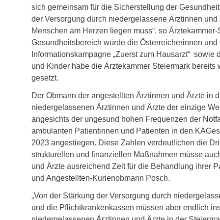
sich gemeinsam für die Sicherstellung der Gesundheits
der Versorgung durch niedergelassene Ärztinnen und Ä
Menschen am Herzen liegen muss“, so Ärztekammer-S
Gesundheitsbereich würde die Österreicherinnen und Ö
Informationskampagne „Zuerst zum Hausarzt“ sowie d
und Kinder habe die Ärztekammer Steiermark bereits wi
gesetzt.
Der Obmann der angestellten Ärztinnen und Ärzte in d
niedergelassenen Ärztinnen und Ärzte der einzige Weg i
angesichts der ungesund hohen Frequenzen der Notfa
ambulanten Patientinnen und Patienten in den KAGes-S
2023 angestiegen. Diese Zahlen verdeutlichen die Dri
strukturellen und finanziellen Maßnahmen müsse auch 
und Ärzte ausreichend Zeit für die Behandlung ihrer P
und Angestellten-Kurienobmann Posch.
„Von der Stärkung der Versorgung durch niedergelasse
und die Pflichtkrankenkassen müssen aber endlich i
niedergelassenen Ärztinnen und Ärzte in der Steier