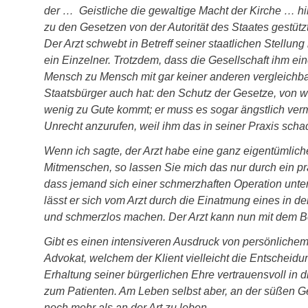
der … Geistliche die gewaltige Macht der Kirche … hi
zu den Gesetzen von der Autorität des Staates gestüt
Der Arzt schwebt in Betreff seiner staatlichen Stellun
ein Einzelner. Trotzdem, dass die Gesellschaft ihm ei
Mensch zu Mensch mit gar keiner anderen vergleichbar i
Staatsbürger auch hat: den Schutz der Gesetze, von w
wenig zu Gute kommt; er muss es sogar ängstlich ver
Unrecht anzurufen, weil ihm das in seiner Praxis scha
Wenn ich sagte, der Arzt habe eine ganz eigentümliche
Mitmenschen, so lassen Sie mich das nur durch ein pr
dass jemand sich einer schmerzhaften Operation unte
lässt er sich vom Arzt durch die Einatmung eines in 
und schmerzlos machen. Der Arzt kann nun mit dem Be
Gibt es einen intensiveren Ausdruck von persönliche
Advokat, welchem der Klient vielleicht die Entscheid
Erhaltung seiner bürgerlichen Ehre vertrauensvoll in d
zum Patienten. Am Leben selbst aber, an der süßen 
noch mehr als an der Art zu leben.