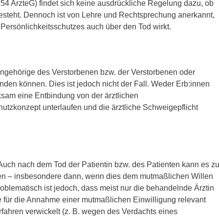
4 ArzteG) findet sich keine ausdrückliche Regelung dazu, ob
besteht. Dennoch ist von Lehre und Rechtsprechung anerkannt,
Persönlichkeitsschutzes auch über den Tod wirkt.
 Angehörige des Verstorbenen bzw. der Verstorbenen oder
inden können. Dies ist jedoch nicht der Fall. Weder Erb:innen
ksam eine Entbindung von der ärztlichen
utzkonzept unterlaufen und die ärztliche Schweigepflicht
. Auch nach dem Tod der Patientin bzw. des Patienten kann es z
en – insbesondere dann, wenn dies dem mutmaßlichen Willen
oblematisch ist jedoch, dass meist nur die behandelnde Ärztin
ie für die Annahme einer mutmaßlichen Einwilligung relevant
erfahren verwickelt (z. B. wegen des Verdachts eines