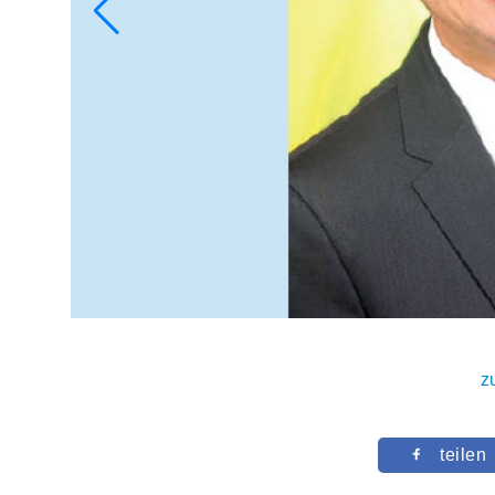
z
teilen