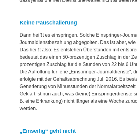
dass jemand einen Dienst unerwartet nicht antreten k
Keine Pauschalierung
Dann heißt es einspringen. Solche Einspringer-Journal
Journaldienstbezahlung abgegolten. Das ist aber, wie jetz
Das heißt also: Es entstehen Überstunden mit entspr
bedeutet das einen 50-prozentigen Zuschlag in der Ze
prozentigen Zuschlag für die Stunden von 22 bis 6 Uhr
Die Aufrollung für jene „Einspringer-Journaldienste“, 
erfolgte mit der Gehaltsabrechnung Juli 2016. Es bes
Generierung von Minusstunden der Normalarbeitszeit f
Geklärt ist nun auch, was (keine) Einspringerdienste 
B. eine Erkrankung) nicht länger als eine Woche zurü
werden.
„Einseitig“ geht nicht