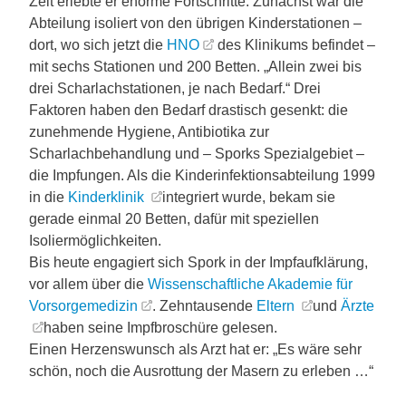
Zeit erlebte er enorme Fortschritte: Zunächst war die
Abteilung isoliert von den übrigen Kinderstationen –
dort, wo sich jetzt die
HNO
des Klinikums befindet –
mit sechs Stationen und 200 Betten. „Allein zwei bis
drei Scharlachstationen, je nach Bedarf.“ Drei
Faktoren haben den Bedarf drastisch gesenkt: die
zunehmende Hygiene, Antibiotika zur
Scharlachbehandlung und – Sporks Spezialgebiet –
die Impfungen. Als die Kinderinfektionsabteilung 1999
in die
Kinderklinik
integriert wurde, bekam sie
gerade einmal 20 Betten, dafür mit speziellen
Isoliermöglichkeiten.
Bis heute engagiert sich Spork in der Impfaufklärung,
vor allem über die
Wissenschaftliche Akademie für
Vorsorgemedizin
. Zehntausende
Eltern
und
Ärzte
haben seine Impfbroschüre gelesen.
Einen Herzenswunsch als Arzt hat er: „Es wäre sehr
schön, noch die Ausrottung der Masern zu erleben …“