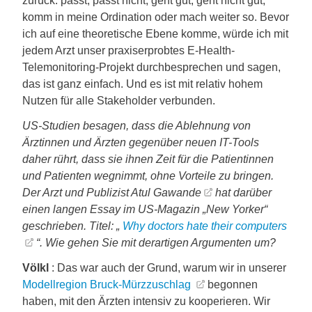
zurück: passt, passt nicht, geht gut, geht nicht gut,
komm in meine Ordination oder mach weiter so. Bevor
ich auf eine theoretische Ebene komme, würde ich mit
jedem Arzt unser praxiserprobtes E-Health-
Telemonitoring-Projekt durchbesprechen und sagen,
das ist ganz einfach. Und es ist mit relativ hohem
Nutzen für alle Stakeholder verbunden.
US-Studien besagen, dass die Ablehnung von
Ärztinnen und Ärzten gegenüber neuen IT-Tools
daher rührt, dass sie ihnen Zeit für die Patientinnen
und Patienten wegnimmt, ohne Vorteile zu bringen.
Der Arzt und Publizist
Atul Gawande
hat darüber
einen langen Essay im US-Magazin „New Yorker“
geschrieben. Titel: „
Why doctors hate their computers
“. Wie gehen Sie mit derartigen Argumenten um?
Völkl
: Das war auch der Grund, warum wir in unserer
Modellregion Bruck-Mürzzuschlag
begonnen
haben, mit den Ärzten intensiv zu kooperieren. Wir